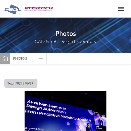
Photos
CAD & SoC Design Laboratory
PHOTOS
Total 78건
2 페이지